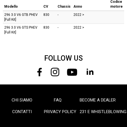
Codice
Modello
CV
Chassis
Anno
motore
296
3.0 V6 GTB PHEV
830
-
2022 >
[Full Kit]
296
3.0 V6 GTS PHEV
830
-
2022 >
[Full Kit]
FOLLOW US
CHI SIAMO
FAQ
BECOME A DEALER
FOOTER
CONTATTI
PRIVACY POLICY
231 E WHISTLEBLOWING