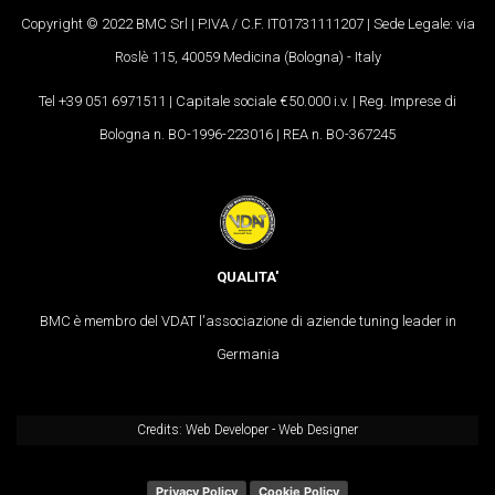
Copyright © 2022 BMC Srl | P.IVA / C.F. IT01731111207 | Sede Legale: via
Roslè 115, 40059 Medicina (Bologna) - Italy
Tel +39 051 6971511 | Capitale sociale €50.000 i.v. | Reg. Imprese di
Bologna n. BO-1996-223016 | REA n. BO-367245
QUALITA'
BMC è membro del VDAT l'associazione di aziende tuning leader in
Germania
Credits:
Web Developer
-
Web Designer
Privacy Policy
Cookie Policy